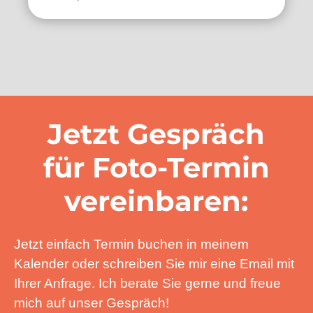
Jetzt Gespräch
für Foto-Termin
vereinbaren:
Jetzt einfach Termin buchen in meinem
Kalender oder schreiben Sie mir eine Email mit
Ihrer Anfrage. Ich berate Sie gerne und freue
mich auf unser Gespräch!