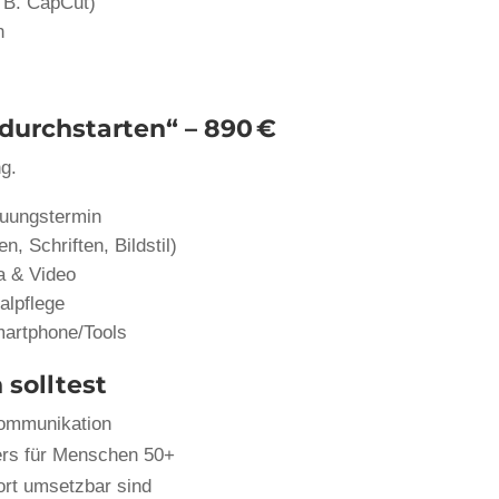
. B. CapCut)
n
durchstarten“ – 890 €
g.
euungstermin
, Schriften, Bildstil)
a & Video
alpflege
martphone/Tools
solltest
Kommunikation
ers für Menschen 50+
ort umsetzbar sind