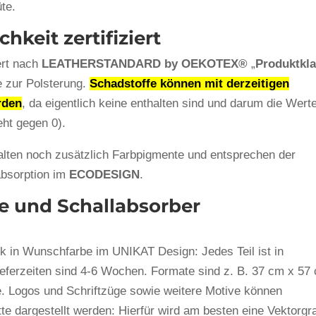
üte.
keit zertifiziert
iert nach
LEATHERSTANDARD by OEKOTEX®
„
Produktkl
ie zur Polsterung.
Schadstoffe können mit derzeitigen
rden
, da eigentlich keine enthalten sind und darum die Wert
eht gegen 0).
alten noch zusätzlich Farbpigmente und entsprechen der
absorption im
ECODESIGN
.
e und Schallabsorber
in Wunschfarbe im UNIKAT Design: Jedes Teil ist in
 Lieferzeiten sind 4-6 Wochen. Formate sind z. B. 37 cm x 57
e. Logos und Schriftzüge sowie weitere Motive können
ette dargestellt werden: Hierfür wird am besten eine Vektorgra