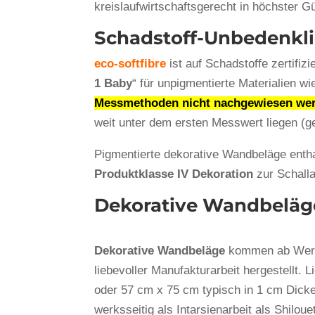
kreislaufwirtschaftsgerecht in höchster G
Schadstoff-Unbedenklich
eco-softfibre
ist auf Schadstoffe zertifiz
1 Baby
“ für unpigmentierte Materialien w
Messmethoden nicht nachgewiesen we
weit unter dem ersten Messwert liegen (g
Pigmentierte dekorative Wandbeläge enth
Produktklasse IV Dekoration
zur Schall
Dekorative Wandbeläg
Dekorative Wandbeläge
kommen ab Werk 
liebevoller Manufakturarbeit hergestellt.
oder 57 cm x 75 cm typisch in 1 cm Dick
werksseitig als Intarsienarbeit als Shilou