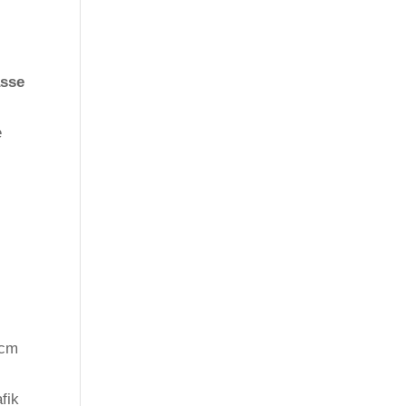
asse
e
 cm
fik