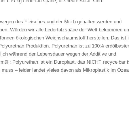
hnitt 10 kg Lederfalzspäne, die heute Abfall sind.
ie wegen des Fleisches und der Milch gehalten werden und
aben. Würden wir alle Lederfalzspäne der Welt bekommen u
 Tonnen ökologischen Weichschaumstoff herstellen. Das ist 
Polyurethan Produktion. Polyurethan ist zu 100% erdölbasier
nklich während der Lebensdauer wegen der Additive und
l: Polyurethan ist ein Duroplast, das NICHT recycelbar i
 muss – leider landet vieles davon als Mikroplastik im Ozea