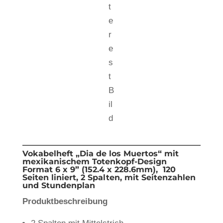
t
e
r
e
s
t
B
il
d
Vokabelheft
„
Dia de los Muertos“ mit
mexikanischem Totenkopf-Design
Format 6 x 9” (152.4 x 228.6mm), 120
Seiten liniert, 2 Spalten, mit Seitenzahlen
und Stundenplan
Produktbeschreibung