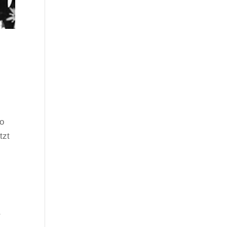
so
tzt
r