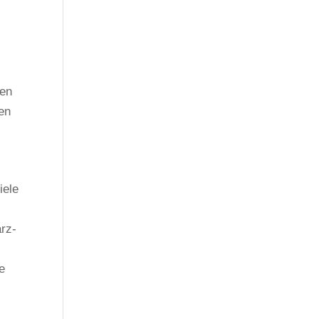
ken
ten
iele
arz-
e