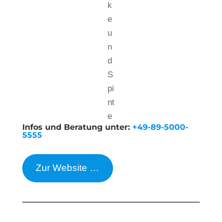
k
e
u
n
d
S
pi
nt
e
Infos und Beratung unter:
+49-89-5000-
5555
Zur Website …