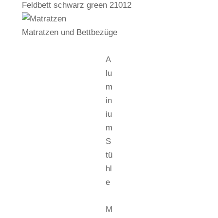
Feldbett schwarz green 21012
Matratzen und Bettbezüge
A
lu
m
in
iu
m
S
tü
hl
e
M