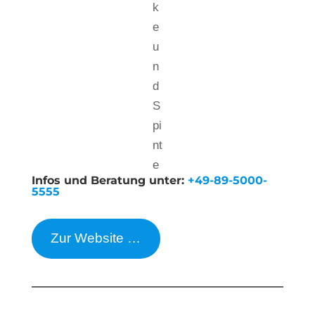
k
e
u
n
d
S
pi
nt
e
Infos und Beratung unter:
+49-89-5000-
5555
Zur Website …