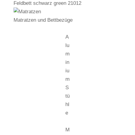
Feldbett schwarz green 21012
Matratzen und Bettbezüge
A
lu
m
in
iu
m
S
tü
hl
e
M