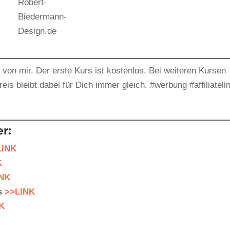
Robert-
Biedermann-
Design.de
von mir. Der erste Kurs ist kostenlos. Bei weiteren Kursen
is bleibt dabei für Dich immer gleich. #werbung #affiliateli
r:
LINK
K
INK
ss
>>LINK
K