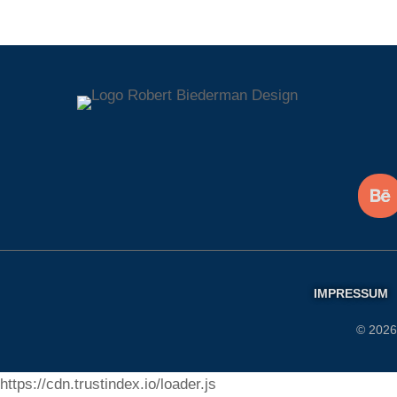
IMPRESSUM
© 2026
https://cdn.trustindex.io/loader.js