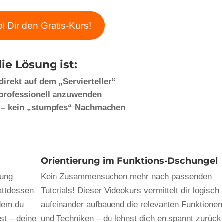
l Dir den Gratis-Kurs!
die Lösung
ist:
direkt auf dem „Servierteller“
 professionell anzuwenden
N – kein „stumpfes“ Nachmachen
Orientierung im Funktions-Dschungel
hung
Kein Zusammensuchen mehr nach passenden
tattdessen
Tutorials! Dieser Videokurs vermittelt dir logisch
 dem du
aufeinander aufbauend die relevanten Funktione
st – deine
und Techniken – du lehnst dich entspannt zurück