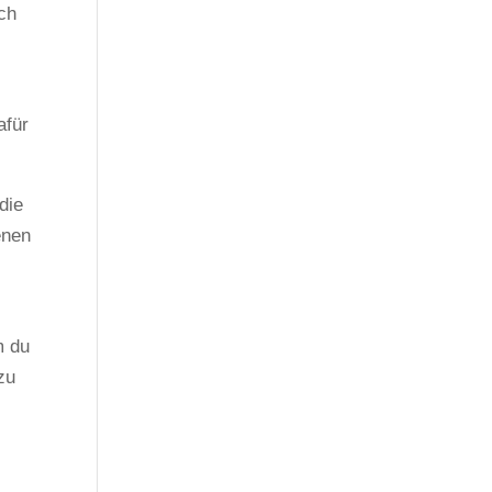
ch
afür
die
enen
m du
zu